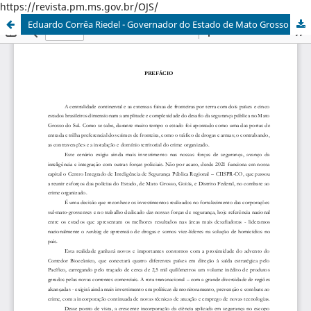
https://revista.pm.ms.gov.br/OJS/
Eduardo Corrêa Riedel - Governador do Estado de Mato Grosso do Sul