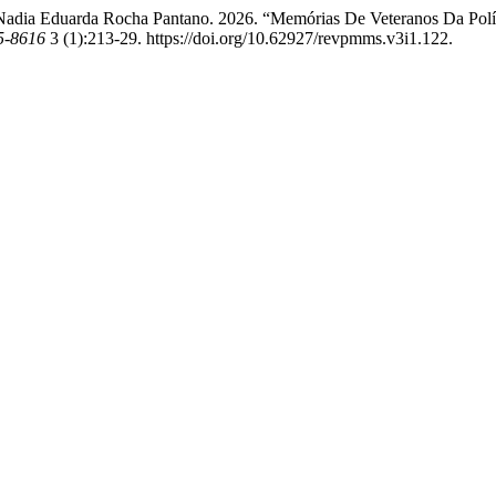
, e Nadia Eduarda Rocha Pantano. 2026. “Memórias De Veteranos Da Po
5-8616
3 (1):213-29. https://doi.org/10.62927/revpmms.v3i1.122.