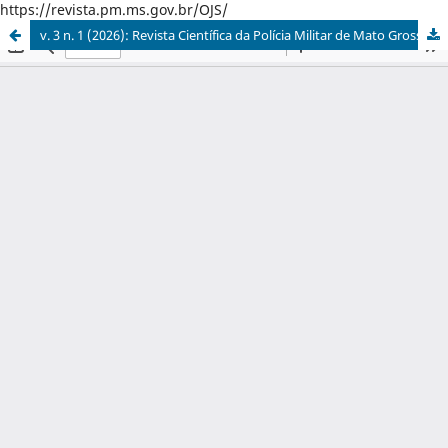
https://revista.pm.ms.gov.br/OJS/
v. 3 n. 1 (2026): Revista Científica da Polícia Militar de Mato Grosso do Sul - RevPMMS