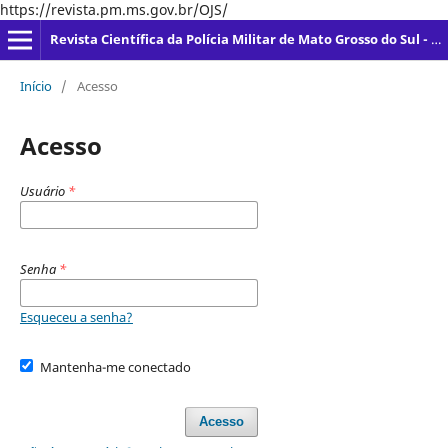
https://revista.pm.ms.gov.br/OJS/
Revista Científica da Polícia Militar de Mato Grosso do Sul - RevPMMS - ISSN - 2965-8616
Início
/
Acesso
Acesso
Usuário
*
Senha
*
Esqueceu a senha?
Mantenha-me conectado
Acesso